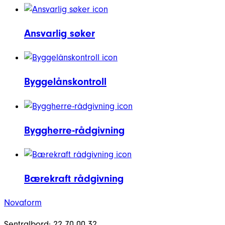
Ansvarlig søker
Byggelånskontroll
Byggherre-rådgivning
Bærekraft rådgivning
Novaform
Sentralbord: 22 70 00 32