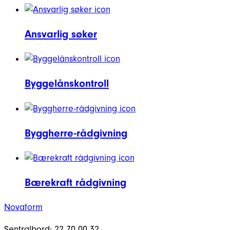
Ansvarlig søker
Byggelånskontroll
Byggherre-rådgivning
Bærekraft rådgivning
Novaform
Sentralbord: 22 70 00 32