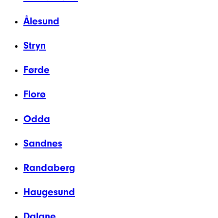
Ålesund
Stryn
Førde
Florø
Odda
Sandnes
Randaberg
Haugesund
Dalane