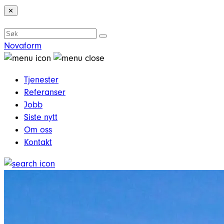
✕
Novaform
Tjenester
Referanser
Jobb
Siste nytt
Om oss
Kontakt