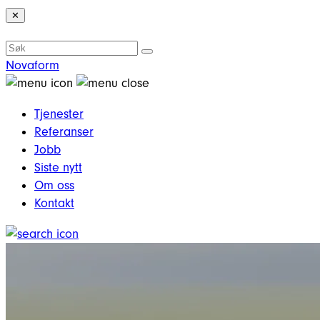
✕
Novaform
Tjenester
Referanser
Jobb
Siste nytt
Om oss
Kontakt