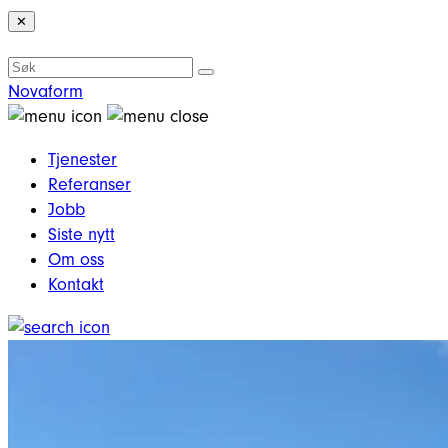
✕
Novaform
Tjenester
Referanser
Jobb
Siste nytt
Om oss
Kontakt