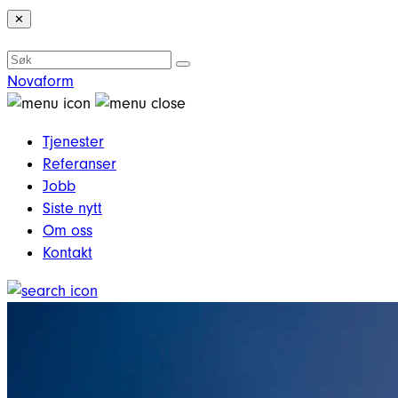
✕
Novaform
Tjenester
Referanser
Jobb
Siste nytt
Om oss
Kontakt