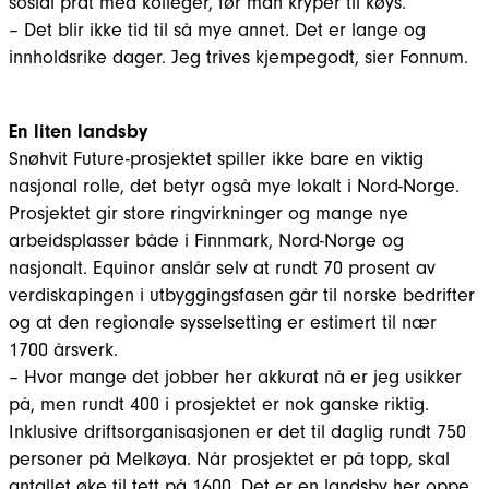
sosial prat med kolleger, før man kryper til køys.
– Det blir ikke tid til så mye annet. Det er lange og
innholdsrike dager. Jeg trives kjempegodt, sier Fonnum.
En liten landsby
Snøhvit Future-prosjektet spiller ikke bare en viktig
nasjonal rolle, det betyr også mye lokalt i Nord-Norge.
Prosjektet gir store ringvirkninger og mange nye
arbeidsplasser både i Finnmark, Nord-Norge og
nasjonalt. Equinor anslår selv at rundt 70 prosent av
verdiskapingen i utbyggingsfasen går til norske bedrifter
og at den regionale sysselsetting er estimert til nær
1700 årsverk.
– Hvor mange det jobber her akkurat nå er jeg usikker
på, men rundt 400 i prosjektet er nok ganske riktig.
Inklusive driftsorganisasjonen er det til daglig rundt 750
personer på Melkøya. Når prosjektet er på topp, skal
antallet øke til tett på 1600. Det er en landsby her oppe