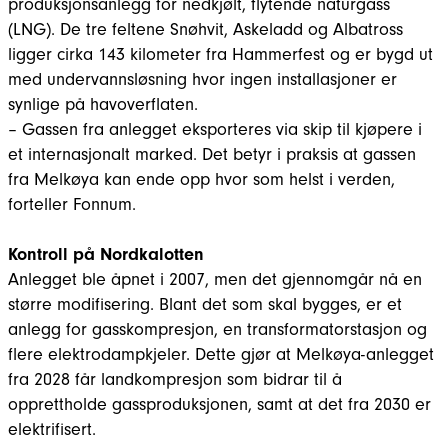
produksjonsanlegg for nedkjølt, flytende naturgass
(LNG). De tre feltene Snøhvit, Askeladd og Albatross
ligger cirka 143 kilometer fra Hammerfest og er bygd ut
med undervannsløsning hvor ingen installasjoner er
synlige på havoverflaten.
– Gassen fra anlegget eksporteres via skip til kjøpere i
et internasjonalt marked. Det betyr i praksis at gassen
fra Melkøya kan ende opp hvor som helst i verden,
forteller Fonnum.
Kontroll på Nordkalotten
Anlegget ble åpnet i 2007, men det gjennomgår nå en
større modifisering. Blant det som skal bygges, er et
anlegg for gasskompresjon, en transformatorstasjon og
flere elektrodampkjeler. Dette gjør at Melkøya-anlegget
fra 2028 får landkompresjon som bidrar til å
opprettholde gassproduksjonen, samt at det fra 2030 er
elektrifisert.